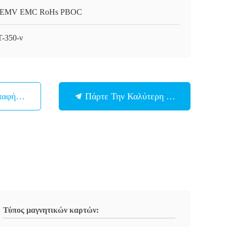
 EMV EMC RoHs PBOC
-350-ν
παφή Με
Πάρτε Την Καλύτερη Τιμή
Τύπος μαγνητικών καρτών: