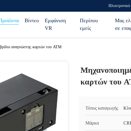
Ηλεκτρονικό 
Προϊόντα
Βίντεο
Εμφάνιση
Περίπου
Μας ελ
VR
εμείς
σε επα
βρίδιο αναγνώστης καρτών του ATM
Μηχανοποιημέ
καρτών του 
Τόπος καταγωγής
Κίν
Μάρκα
CR