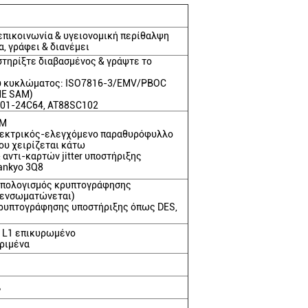
επικοινωνία & υγειονομική περίθαλψη
, γράφει & διανέμει
τηρίξτε διαβασμένος & γράψτε το
 κυκλώματος: ISO7816-3/EMV/PBOC
ΜΕ SAM)
01-24C64, AT88SC102
AM
ηλεκτρικός-ελεγχόμενο παραθυρόφυλλο
ου χειρίζεται κάτω
αντι-καρτών jitter υποστήριξης
ankyo 3Q8
υπολογισμός κρυπτογράφησης
υ ενσωματώνεται)
κρυπτογράφησης υποστήριξης όπως DES,
 L1 επικυρωμένο
ριμένα
%