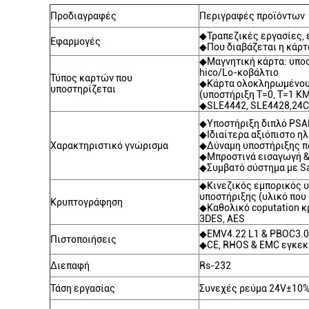
Προδιαγραφές
Περιγραφές προϊόντων
◆Τραπεζικές εργασίες, 
Εφαρμογές
◆Που διαβάζεται η κάρτα
◆Μαγνητική κάρτα: υποσ
hico/Lo-κοβάλτιο
Τύπος καρτών που
◆Κάρτα ολοκληρωμένου
υποστηρίζεται
(υποστήριξη T=0, T=1 Κ
◆SLE4442, SLE4428,24C
◆Υποστήριξη διπλό PS
◆Ιδιαίτερα αξιόπιστο 
Χαρακτηριστικό γνώρισμα
◆Δύναμη υποστήριξης π
◆Μπροστινά εισαγωγή & 
◆Συμβατό σύστημα με S
◆Κινεζικός εμπορικός 
υποστήριξης (υλικό πο
Κρυπτογράφηση
◆Καθολικό coputation 
3DES, AES
◆EMV4.22 L1 & PBOC3.0
Πιστοποιήσεις
◆CE, RHOS & EMC εγκεκ
Διεπαφή
Rs-232
Τάση εργασίας
Συνεχές ρεύμα 24V±10