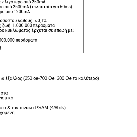
ν λιγότερο από 250mA
ο από 2500mA (τελευταίο για 50ms)
ερο από 1200mA
οσοστού λάθους: ≤ 0,1%
 ζωή: 1.000.000 περάσματα
υ κυκλώματος έρχεται σε επαφή με:
000.000 περάσματα
H
) & έξαλλος (250 oe-700 Oe, 300 Oe το καλύτερο)
άρτα
γισμικό
σία & τον πίνακα PSAM (4/8bits)
εχόμενη