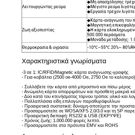
◆Μη απασχόλησης τρέχο
Λειτουργώντας ρεύμα
◆Μέγιστο ρεύμα λιγότερ
◆Εργασία τρέχον λιγότ
◆Κάρτα-ανάγνωση του π
◆Μαγνητική επικεφαλής
Ζωή αξιοπιστίας
◆Η κάρτα ολοκληρωμένο
500.000 περάσματα
◆Μονάδα μετάδοσης: 1.
Θερμοκρασία & υγρασία
-10℃~55℃ 20%~ 80%R
Χαρακτηριστικά γνωρίσματα
-3 σε 1: IC/RFID/Magnetic κάρτα ανάγνωσης-γραφής
- Γεια-κοβάλτιο (2500 oe-4000 Oe, 2750 Oe το καλύτερο
- Συλλάβετε την κάρτα από μπροστινό και πίσω μέρος
- Ανώμαλη κάρτα απορριμάτων και πρόσθετη μακριά κ
- Δύο κατά του κτενήσματος τόρνου τρόποι: υλικό και λο
- Πολλαπλάσια είδη επιλογών παραθυρόφυλλων
- Προαιρετικά συστατικά: δύναμη-αποτύχετε την προστα
- Προσαρμοστείτε σε WOSA/XFS 2.0/3.0 και τη SP παρ
- Προαιρετική διεπαφή: RS232 & USB (ΈΚΡΥΨΕ)
- Χρόνος ζωής: 1.000.000 φορές λεπτό.
- Προσαρμοστείτε στα πρότυπα EMV και ROHS