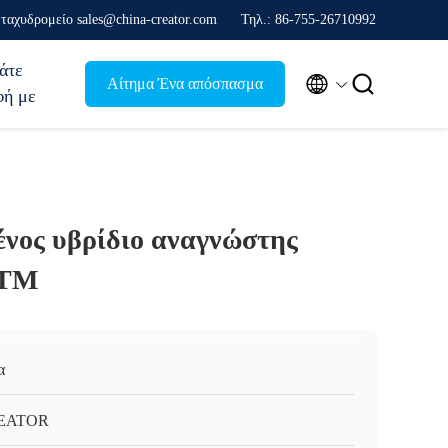
ταχυδρομείο sales@china-creator.com
Τηλ.: 86-755-26710992
άτε


Αίτημα Ένα απόσπασμα
φή με
νος υβρίδιο αναγνώστης
ATM
α
EATOR