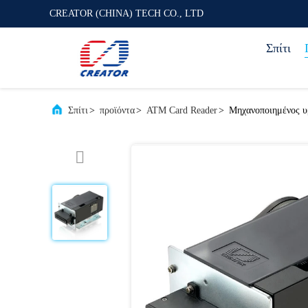
CREATOR (CHINA) TECH CO., LTD
Σπίτι
Σπίτι
>
προϊόντα
>
ATM Card Reader
>
Μηχανοποιημένος υ