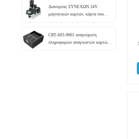
Διανομέας ΣΥΝΕΧΩΝ 24V
μαγνητικών καρτών, κάρτα που
εκδίδει τη μηχανή CRT-591-τ με 3
στοιβαχτές καρτών
CRT-603-9001 αναγνώριση
πληροφοριών αναγνωστών καρτών
εμβύθισης αναγνωστών
διαβατηρίων Ε