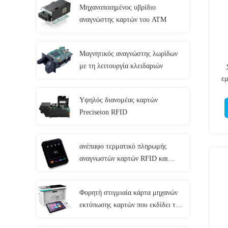
Μηχανοποιημένος υβρίδιο
αναγνώστης καρτών του ATM
Μαγνητικός αναγνώστης λωρίδων
με τη λειτουργία κλειδαριών
ε
πι
Υψηλός διανομέας καρτών
Preciseion RFID
ανέπαφο τερματικό πληρωμής
αναγνωστών καρτών RFID και
συγγραφέων CRT-603-p260-s
Φορητή στιγμιαία κάρτα μηχανών
εκτύπωσης καρτών που εκδίδει το
τελικό τ-301-π