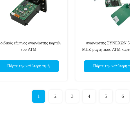
ριδικός έξυπνος αναγνώστης καρτών
Αναγνώστης ΣΥΝΕΧΩΝ 5
του ATM
MHZ μαγνητικός ATM καρτώ
τράπεζα, έξυπνος αναγνώστ
RF
Πάρτε την καλύτερη τιμή
Πάρτε την καλύτερη τ
1
2
3
4
5
6