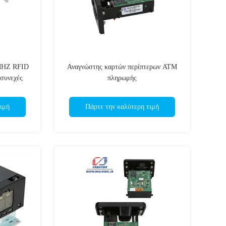
 MHZ RFID
Αναγνώστης καρτών περίπτερων ATM
συνεχές
πληρωμής
ρτών
τος 5V
ιμή
Πάρτε την καλύτερη τιμή