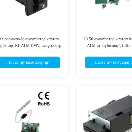
Χειρωνακτικός αναγνώστης καρτών
13.56 αναγνώστης καρτών
μβύθισης RF ATM EMV, αναγνώστης
ATM με τη διεπαφή USB, 
στωτικών καρτών και συγγραφέας για
ρεύμα αναγνωστών κα
το τυχερό παιχνίδι
ολοκληρωμένου κυκλώμα
Πάρτε την καλύτερη τιμή
Πάρτε την καλύτερη τ