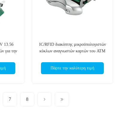
V 13.56
IC/RFID διακόπτης μικροϋπολογιστών
ν για την
κύκλων αναγνωστών καρτών του ATM
ης καρτών
CRT-288-β 500000 για τη μηχανή
τυχερού παιχνιδιού
ιμή
Πάρτε την καλύτερη τιμή
7
8