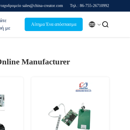
ταχυδρομείο sales@china-creator.com
Τηλ.: 86-755-26710992
άτε


Αίτημα Ένα απόσπασμα
φή με
nline Manufacturer