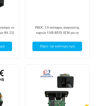
οποίησε το
PBOC 3.0 ανέπαφος αναγνώστης
ών RS 232
καρτών USB RFID ATM για τη
τών
χρησιμότητα, αναγνώστης έξυπνων
ματος
καρτών
ιμή
Πάρτε την καλύτερη τιμή