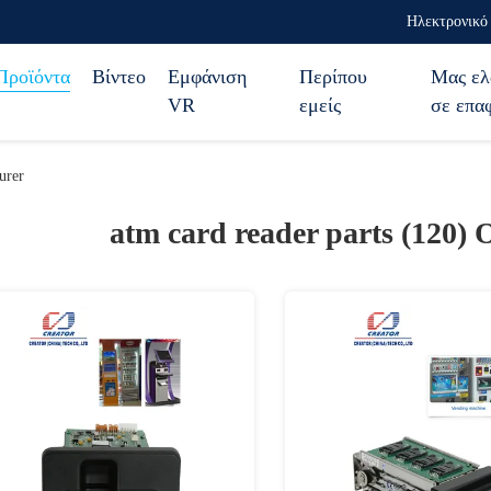
Ηλεκτρονικό 
Προϊόντα
Βίντεο
Εμφάνιση
Περίπου
Μας ελ
VR
εμείς
σε επα
urer
atm card reader parts (120)
O