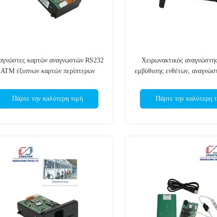
αγνώστες καρτών αναγνωστών RS232
Χειρωνακτικός αναγνώστη
ATM έξυπνων καρτών περίπτερων
εμβύθισης ενθέτων, αναγνώσ
ηρωμής με τη χειρωνακτική εισαγωγή
RFID ATM για τον κερμα
Πάρτε την καλύτερη τιμή
Πάρτε την καλύτερη τ