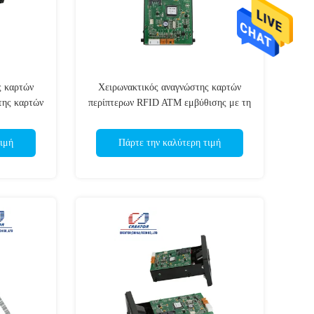
ς καρτών
Χειρωνακτικός αναγνώστης καρτών
της καρτών
περίπτερων RFID ATM εμβύθισης με τη
τοδέκτη
διεπαφή USB, αναγνώστης καρτών
ΚΜΕ
ιμή
Πάρτε την καλύτερη τιμή