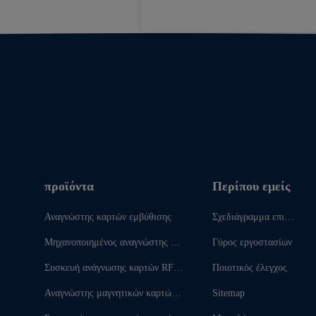
προϊόντα
Περίπου εμείς
Αναγνώστης καρτών εμβύθισης
Σχεδιάγραμμα επιχεί
ρησης
Μηχανοποιημένος αναγνώστης κα
Γύρος εργοστασίων
ρτών
Συσκευή ανάγνωσης καρτών RFI
Ποιοτικός έλεγχος
D
Αναγνώστης μαγνητικών καρτών ε
Sitemap
νθέτων