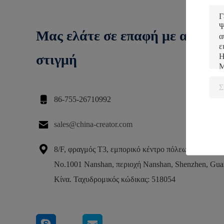
Μας ελάτε σε επαφή με ανά πά
στιγμή

86-755-26710992

sales@china-creator.com

8/F, φραγμός T3, εμπορικό κέντρο πόλεων Hualian,
No.1001 Nanshan, περιοχή Nanshan, Shenzhen, Gu
Κίνα. Ταχυδρομικός κώδικας: 518054