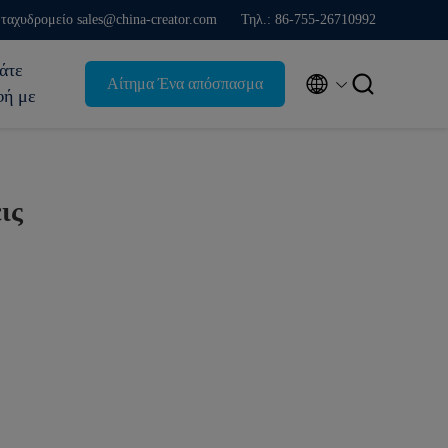
ταχυδρομείο sales@china-creator.com
Τηλ.: 86-755-26710992
άτε


Αίτημα Ένα απόσπασμα
φή με
ις