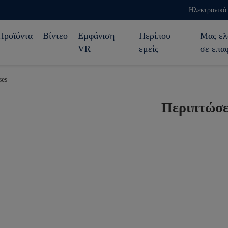
Ηλεκτρονικό 
Προϊόντα
Βίντεο
Εμφάνιση
Περίπου
Μας ελ
VR
εμείς
σε επα
es
Περιπτώσε