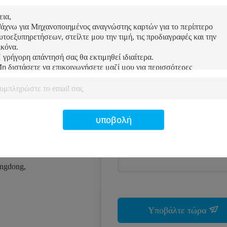
Μας στείλετε την έρ
σα
υποβολή
 δρόμος
angdong,
Υποβάλτε τώρα