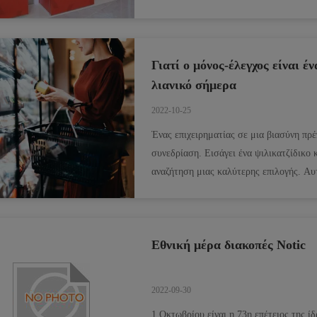
1003, νέα υποδιαίρεση της Πνο...
Γιατί ο μόνος-έλεγχος είναι 
λιανικό σήμερα
2022-10-25
Ένας επιχειρηματίας σε μια βιασύνη πρέ
συνεδρίαση. Εισάγει ένα ψιλικατζίδικο 
αναζήτηση μιας καλύτερης επιλογής. Αυτ
έλεγχος είναι μια από ...
Εθνική μέρα διακοπές Notic
2022-09-30
1 Οκτωβρίου είναι η 73η επέτειος της ί