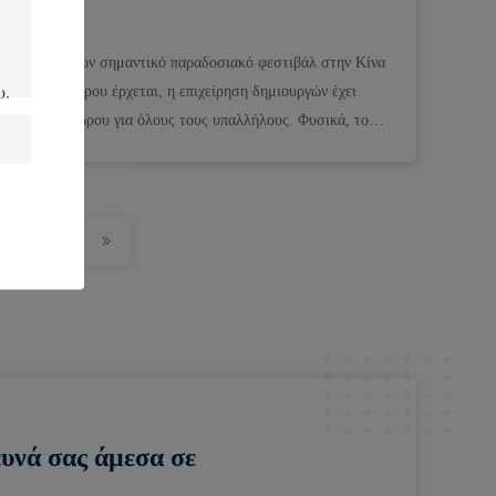
ο δεύτερο πλέον σημαντικό παραδοσιακό φεστιβάλ στην Κίνα
έσος-φθινοπώρου έρχεται, η επιχείρηση δημιουργών έχει
έσος-φθινοπώρου για όλους τους υπαλλήλους. Φυσικά, το
ευνά σας άμεσα σε