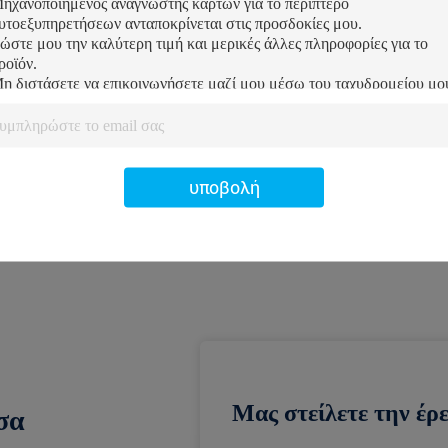
2022-09-08
Το φεστιβάλ μέσος-φθινοπώρου είναι τ
AFter Κινεζικό νέο έτος. Το φεστιβάλ μ
προετοιμάσει τα έξοχα δώρα φεστιβάλ μ
κέικ φεγγαριών είναι πρέ...
υποβολή
1
2
3
4
Μας στείλετε την έρ
σα