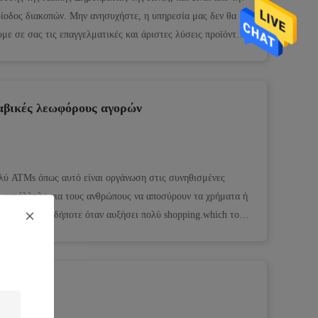
ίοδος διακοπών. Μην ανησυχήστε, η υπηρεσία μας δεν θα
με σε σας τις επαγγελματικές και άριστες λύσεις προϊόντων.
ραβικές λεωφόρους αγορών
ολύ ATMs όπως αυτό είναι οργάνωση στις συνηθισμένες
ι κατάλληλο για τους ανθρώπους να αποσύρουν τα χρήματα ή
οτε και οπουδήποτε όταν αυξήσει πολύ shopping.which το
υ έρχεται