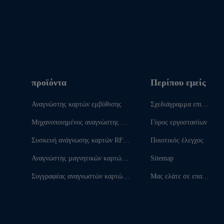
προϊόντα
Περίπου εμείς
Αναγνώστης καρτών εμβύθισης
Σχεδιάγραμμα επιχεί
ρησης
Μηχανοποιημένος αναγνώστης κα
Γύρος εργοστασίων
ρτών
Συσκευή ανάγνωσης καρτών RFI
Ποιοτικός έλεγχος
D
Αναγνώστης μαγνητικών καρτών ε
Sitemap
νθέτων
Συγγραφέας αναγνωστών καρτών
Μας ελάτε σε επαφή
ολοκληρωμένου κυκλώματος
με