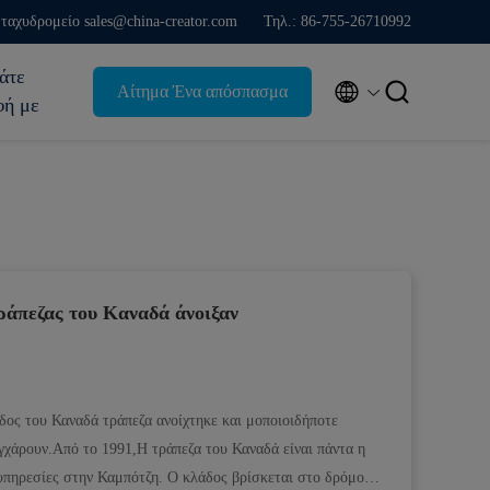
ταχυδρομείο sales@china-creator.com
Τηλ.: 86-755-26710992
άτε


Αίτημα Ένα απόσπασμα
φή με
ράπεζας του Καναδά άνοιξαν
ος του Καναδά τράπεζα ανοίχτηκε και μοποιοιδήποτε
υγχάρουν.Από το 1991,Η τράπεζα του Καναδά είναι πάντα η
υπηρεσίες στην Καμπότζη. Ο κλάδος βρίσκεται στο δρόμο