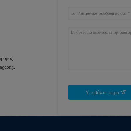
 δρόμος
angdong,
Υποβάλτε τώρα