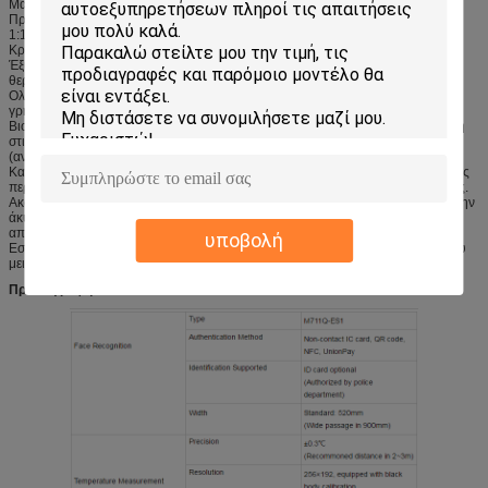
Μάσκα που φορά την ανίχνευση (επιλέξτε.)
Προσδιορισμός & επικύρωση
1:1 ή 1: Αναγνώριση προσώπου Ν
Κρυπτογραφημένα στοιχεία για την επισήμανση και την καταδίωξη
Έξυπνη πύλη που ενσωματώνει τα υπέρυθρα χαρακτηριστικά γνωρίσματα
θερμομέτρων M711Q
Ολοκλήρωση του προσδιορισμού και του θερμομέτρου που επιτρέπει στη
γρήγορη εγκατάσταση στα διάφορα σενάρια.
Βιομηχανία-οδηγώντας αλγόριθμος αναγνώρισης προσώπου που παρέχει στη
στιγμιαία αναγνώριση την ανώτατη ακρίβεια
(αναγνώριση φλεβών δάχτυλων προαιρετική).
Καινοτόμος τεχνολογία ανίχνευσης liveness που αποτρέπει αποτελεσματικά τις
περισσότερες ψευδείς επιθέσεις, όπως οι φωτογραφίες, τα βίντεο και οι μάσκες.
Ακουστικοί και ελαφριοί συναγερμός και πρόσβαση που αμφισβητούνται για την
άκυρη επικύρωση ή τις ανώμαλες θερμοκρασίες που αυτοματοποιεί
αποτελεσματικά την παρακολούθηση και τον έλεγχο.
υποβολή
Εσωκλειόμενη αυτόματη βαθμολόγηση μέσω της μαύρης πηγής σωμάτων που
μειώνει τα λάθη χωρίς χειρωνακτική επέμβαση.
Προδιαγραφή