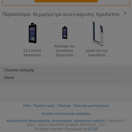
θερμόμετρο αναγνώρισης προσώπου
Περισσότεροι
300ms διαχείριση
Ανέπαφο του
Θερμοκρασία που
300ms δια
13,3 ίντσας
προσώπου
μετρά την του
13,3 ίν
προσώπου
βιομετρικό
προσώπου
προσώ
αναγνώρισης
θερμόμετρο frtm-
ενότητα M230D
αναγνώ
ανθρώπων
01-HS1 RS485
επικύρωσης
ανθρώ
θερμομέτρων
DC12V
ταυτότητας
θερμομ
Γλώσσα αλλαγής
θερμομέτρων
αναγνώρισης
Greek
Σπίτι
|
Περίπου εμείς
|
Sitemap
|
Πολιτική μυστικότητας
Άποψη υπολογιστών γραφείου
Κίνα μέτρηση θερμοκρασίας αναγνώρισης προσώπου supplier.
Copyright ©
2014 - 2026 CREATOR (CHINA) TECH CO., LTD.
All rights reserved. Developed by
ECER