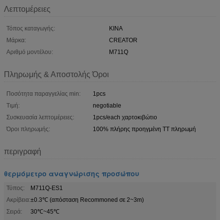
Λεπτομέρειες
Τόπος καταγωγής:
ΚΙΝΑ
Μάρκα:
CREATOR
Αριθμό μοντέλου:
M711Q
Πληρωμής & Αποστολής Όροι
Ποσότητα παραγγελίας min:
1pcs
Τιμή:
negotiable
Συσκευασία λεπτομέρειες:
1pcs/each χαρτοκιβώτιο
Όροι πληρωμής:
100% πλήρης προηγμένη TT πληρωμή
περιγραφή
θερμόμετρο αναγνώρισης προσώπου
Τύπος:
M711Q-ES1
Ακρίβεια:
±0.3℃ (απόσταση Recommoned σε 2~3m)
Σειρά:
30℃~45℃