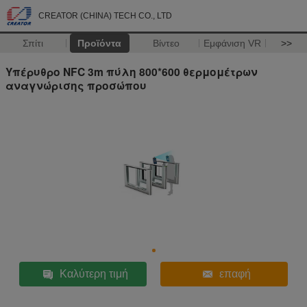
CREATOR (CHINA) TECH CO., LTD
Σπίτι
Προϊόντα
Βίντεο
Εμφάνιση VR
>>
Υπέρυθρο NFC 3m πύλη 800*600 θερμομέτρων
αναγνώρισης προσώπου
Καλύτερη τιμή
επαφή