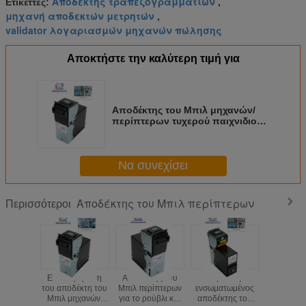
Αποδέκτης τραπεζογραμματίων
Ετικέττες:
,
μηχανή αποδεκτών μετρητών
,
validator λογαριασμών μηχανών πώλησης
Αποκτήστε την καλύτερη τιμή για
Αποδέκτης του Μπιλ μηχανών/
περίπτερων τυχερού παιχνιδιού
με το πρωτόκολλο CCNET,
έξυπνος αποδέκτης του Μπιλ
Να συνεχίσει
Αποδέκτης του Μπιλ περίπτερων
Περισσότεροι
Επαναφόρτιση
Αποδέκτης του
Έξυπνος
Έξυπνη 
του αποδέκτη του
Μπιλ περίπτερων
ενσωματωμένος
μηχανή π
Μπιλ μηχανών,
για το ρούβλι και
αποδέκτης του
καρτών μ