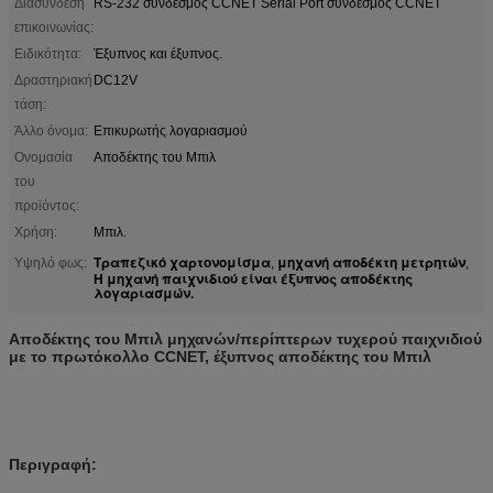
Διασύνδεση
RS-232 σύνδεσμος CCNET Serial Port σύνδεσμος CCNET
επικοινωνίας:
Ειδικότητα:
Έξυπνος και έξυπνος.
Δραστηριακή
DC12V
τάση:
Άλλο όνομα:
Επικυρωτής λογαριασμού
Ονομασία
Αποδέκτης του Μπιλ
του
προϊόντος:
Χρήση:
Μπιλ.
Τραπεζικό χαρτονομίσμα
μηχανή αποδέκτη μετρητών
Υψηλό φως:
,
,
Η μηχανή παιχνιδιού είναι έξυπνος αποδέκτης
λογαριασμών.
Αποδέκτης του Μπιλ μηχανών/περίπτερων τυχερού παιχνιδιού
με το πρωτόκολλο CCNET, έξυπνος αποδέκτης του Μπιλ
Περιγραφή: