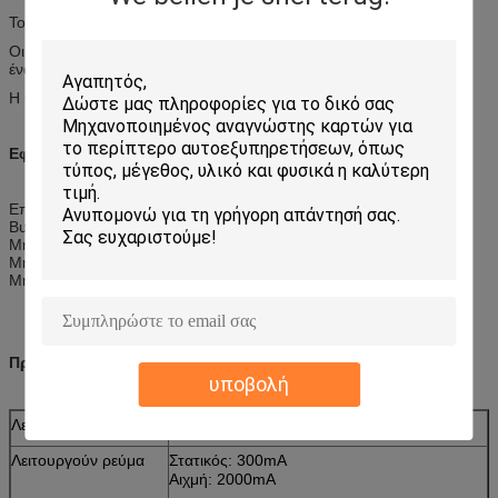
Το ιστορικό για την εγκατάσταση στοιβαχτών και αφαιρεί
Οι συλλογικές σημειώσεις στο στοιβαχτή ακολουθούνται πάντα με
ένα αρχείο
Η υποστήριξη που ανιχνεύει άλλαξε τις σημειώσεις
Εφαρμογές:
Επαναφόρτιση της μηχανής
Βυτιοφόρο
Μηχανή αυτόματης πώλησης
Μηχανή τυχερού παιχνιδιού
Μηχανή πληρωμής αυτοεξυπηρετήσεων
Προδιαγραφές:
υποβολή
Λειτουργούσα τάση
DC12V
Λειτουργούν ρεύμα
Στατικός: 300mA
Αιχμή: 2000mA