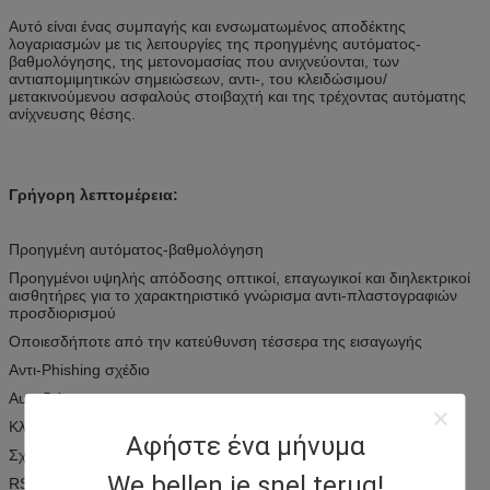
Αυτό είναι ένας συμπαγής και ενσωματωμένος αποδέκτης
λογαριασμών με τις λειτουργίες της προηγμένης αυτόματος-
βαθμολόγησης, της μετονομασίας που ανιχνεύονται, των
αντιαπομιμητικών σημειώσεων, αντι-, του κλειδώσιμου/
μετακινούμενου ασφαλούς στοιβαχτή και της τρέχοντας αυτόματης
ανίχνευσης θέσης.
Γρήγορη λεπτομέρεια:
Προηγμένη αυτόματος-βαθμολόγηση
Προηγμένοι υψηλής απόδοσης οπτικοί, επαγωγικοί και διηλεκτρικοί
αισθητήρες για το χαρακτηριστικό γνώρισμα αντι-πλαστογραφιών
προσδιορισμού
Οποιεσδήποτε από την κατεύθυνση τέσσερα της εισαγωγής
Αντι-Phishing σχέδιο
Αυτοδιάγνωση
Κλειδαριά και μετακινούμενος ασφαλής στοιβαχτής
Αφήστε ένα μήνυμα
Σχέδιο μεταφορών Beltless
We bellen je snel terug!
RS232-βελτιώσιμος