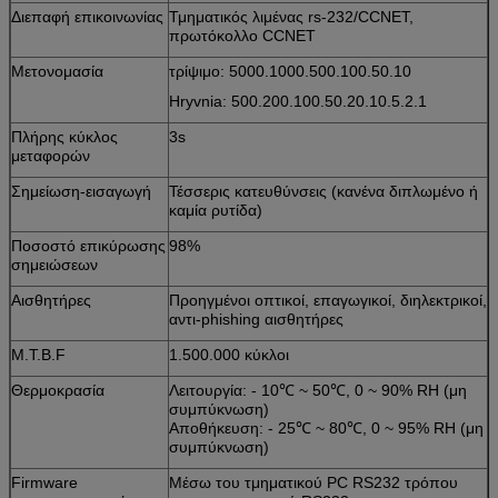
Διεπαφή επικοινωνίας
Τμηματικός λιμένας rs-232/CCNET,
πρωτόκολλο CCNET
Μετονομασία
τρίψιμο: 5000.1000.500.100.50.10
Hryvnia: 500.200.100.50.20.10.5.2.1
Πλήρης κύκλος
3s
μεταφορών
Σημείωση-εισαγωγή
Τέσσερις κατευθύνσεις (κανένα διπλωμένο ή
καμία ρυτίδα)
Ποσοστό επικύρωσης
98%
σημειώσεων
Αισθητήρες
Προηγμένοι οπτικοί, επαγωγικοί, διηλεκτρικοί,
αντι-phishing αισθητήρες
M.T.B.F
1.500.000 κύκλοι
Θερμοκρασία
Λειτουργία: - 10℃ ~ 50℃, 0 ~ 90% RH (μη
συμπύκνωση)
Αποθήκευση: - 25℃ ~ 80℃, 0 ~ 95% RH (μη
συμπύκνωση)
Firmware
Μέσω του τμηματικού PC RS232 τρόπου