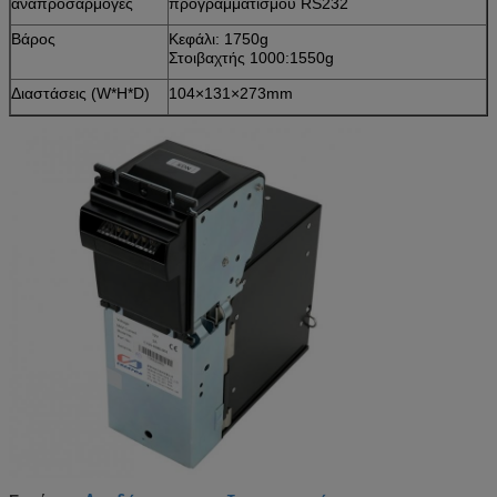
αναπροσαρμογές
προγραμματισμού RS232
Βάρος
Κεφάλι: 1750g
Στοιβαχτής 1000:1550g
Διαστάσεις (W*H*D)
104×131×273mm