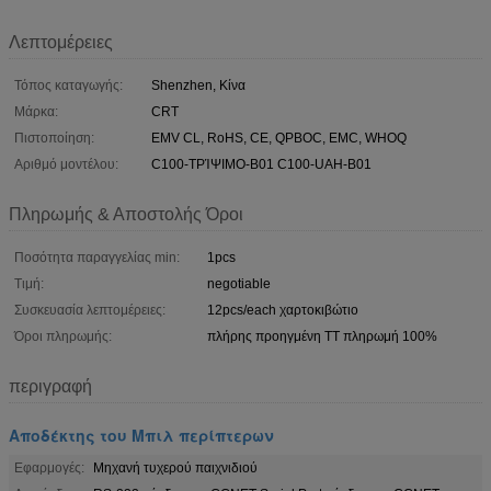
Λεπτομέρειες
Τόπος καταγωγής:
Shenzhen, Κίνα
Μάρκα:
CRT
Πιστοποίηση:
EMV CL, RoHS, CE, QPBOC, EMC, WHOQ
Αριθμό μοντέλου:
C100-ΤΡΊΨΙΜΟ-B01 C100-UAH-B01
Πληρωμής & Αποστολής Όροι
Ποσότητα παραγγελίας min:
1pcs
Τιμή:
negotiable
Συσκευασία λεπτομέρειες:
12pcs/each χαρτοκιβώτιο
Όροι πληρωμής:
πλήρης προηγμένη TT πληρωμή 100%
περιγραφή
Αποδέκτης του Μπιλ περίπτερων
Εφαρμογές:
Μηχανή τυχερού παιχνιδιού