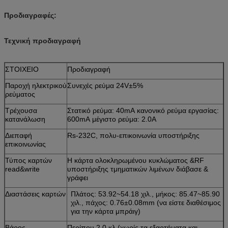
Προδιαγραφές:
Τεχνική προδιαγραφή
ΣΤΟΙΧΕΙΟ
Προδιαγραφή
Παροχή ηλεκτρικού
Συνεχές ρεύμα 24V±5%
ρεύματος
Τρέχουσα
Στατικό ρεύμα: 40mA κανονικό ρεύμα εργασίας:
κατανάλωση
600mA μέγιστο ρεύμα: 2.0A
Διεπαφή
Rs-232C, πολυ-επικοινωνία υποστήριξης
επικοινωνίας
Τύπος καρτών
Η κάρτα ολοκληρωμένου κυκλώματος &RF
read&write
υποστήριξης τμηματικών λιμένων διάβασε &
γράφει
Διαστάσεις καρτών
Πλάτος: 53.92~54.18 χιλ., μήκος: 85.47~85.90
χιλ., πάχος: 0.76±0.08mm (να είστε διαθέσιμος
για την κάρτα μπράιγ)
Βάρος
Περίπου 2.0 κλ (χωρίς τα εξαρτήματα και