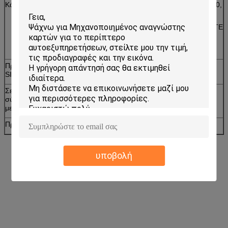
Κάρτα RF standars
Υποχωρητικά iso14443-3 (Mifare ένα: S50, S70,
UL Κ.ΛΠ.)
Υποχωρητικά iso14443-4 (ΔΑΚΤΥΛΟΓΡΑΦΗΣΤΕ
μια ΚΜΕ: Mifare συν, Mifare desfire κ.λπ.)
Υποχωρητικός iso14443-4 ΤΥΠΟΣ Β ΚΜΕ
Πρότυπα καρτών
Υποχωρητική τυποποιημένη ΚΜΕ κάρτα
SIM
T=0/T=1 ISO7816
Σε απευθείας
Σε απευθείας σύνδεση ISP υποστήριξης
σύνδεση
μεταφορτώνει
μεταφορτώστε
Πρότυπα RoHS
Υποχωρητικά πρότυπα RoHS
υποβολή