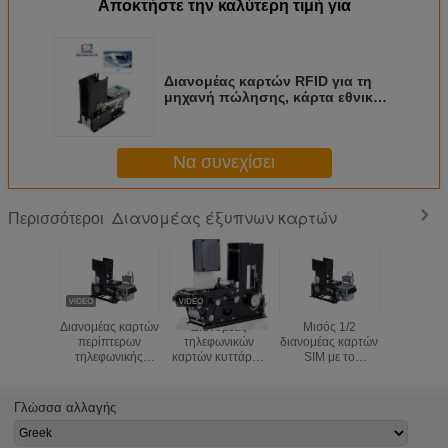
Αποκτήστε την καλύτερη τιμή για
Διανομέας καρτών RFID για τη
μηχανή πώλησης, κάρτα εθνικών
οδών που εκδίδει το διανομέα
καρτών συστημάτων
Να συνεχίσει
Διανομέας έξυπνων καρτών
Περισσότεροι
Διανομέας καρτών
Διανομέας
Μισός 1/2
Μισή κ
περίπτερων
τηλεφωνικών
διανομέας καρτών
περίπτ
τηλεφωνικής
καρτών κυττάρων
SIM με το
διανομέων
χρέωσης
που εκδίδει τη
διανομέα καρτών
SIM που εκ
κυττάρων με τη
μηχανή με το
τσιπ ανιχνευτών
μηχα
λειτουργία
γραμμωτό κώδικα
γραμμωτών
Γλώσσα αλλαγής
ανάγνωσης
ανάγνωσης
κωδίκων,
γραμμωτών
ανιχνευτών
διανομέας καρτών
κωδίκων
γραμμωτών
ολοκληρωμένου