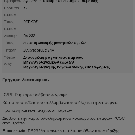
Εφαρμογές:
Αγοράζει αυτοκινήτα και σύστημα στάθμευσης.
Πρότυπα
ISO
καρτών:
Τύπος
ΡΑΤΙΚΟΣ
καρτών:
Διεπαφή:
Rs-232
Τύπος:
συσκευή διανομής μαγνητικών καρτών
Τετάρτη:
Συνεχές ρεύμα 24V
Διανομέας μαγνητικών καρτών
Υψηλό
,
Μηχανή διανομέων καρτών
,
φως:
Μηχανή διανομής καρτών οδικής κυκλοφορίας
Γρήγορη λεπτομέρεια:
IC/RFID η κάρτα διάβασε & γράφει
Κάρτα που ταΐζει/που συλλαμβάνει/που δέχεται τη λειτουργία
Προ-κενή και κενή ανίχνευση καρτών
Διαβάστε την κάρτα ολοκληρωμένου κυκλώματος επαφών PCSC
στον τρόπο
Επικοινωνία: RS232/επικοινωνία πολυ-μονάδων υποστήριξης