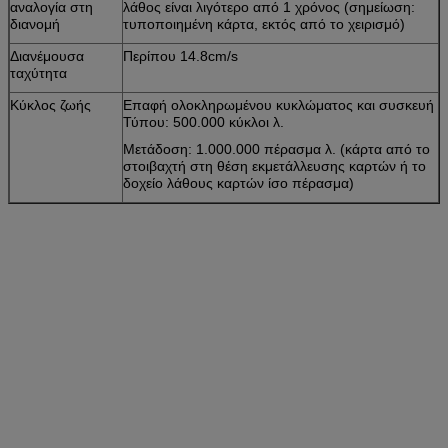
αναλογία στη
λάθος είναι λιγότερο από 1 χρόνος (σημείωση:
διανομή
τυποποιημένη κάρτα, εκτός από το χειρισμό)
Διανέμουσα
Περίπου 14.8cm/s
ταχύτητα
Κύκλος ζωής
Επαφή ολοκληρωμένου κυκλώματος και συσκευή
Τύπου: 500.000 κύκλοι λ.
Μετάδοση: 1.000.000 πέρασμα λ. (κάρτα από το
στοιβαχτή στη θέση εκμετάλλευσης καρτών ή το
δοχείο λάθους καρτών ίσο πέρασμα)