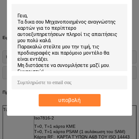
Υπηρεσίες προσαρμογής
Δύο είδη διεπαφής επικοινωνίας: USB&RS232
EMV επικυρωμένο
Εφαρμογές:
Κερματοδέκτης, τυχερό παιχνίδι, χρησιμότητα
Προδιαγραφές:
υποβολή
Τύπος καρτών
Κάρτα ολοκληρωμένου κυκλώματος:
Iso7816-2
T=0, T=1 κάρτα ΚΜΕ
T=0, T=1 κάρτα PSAM (1 αυλάκωση του SAM)
Κάρτα RF: ΚΆΡΤΑ ΤΎΠΩΝ A&B ΤΟΥ ISO 14443