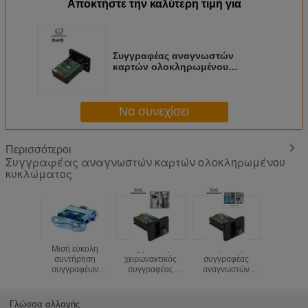
Αποκτήστε την καλύτερη τιμή για
Συγγραφέας αναγνωστών
καρτών ολοκληρωμένου
κυκλώματος ΚΜΕ για τη μηχανή
τυχερού παιχνιδιού, αναγνώστης
έξυπνων καρτών του ATM
Να συνεχίσει
Περισσότεροι
Συγγραφέας αναγνωστών καρτών ολοκληρωμένου
κυκλώματος
Μισή εύκολη
Υβριδικός
Έξυπνος
Χειρωνακ
συντήρηση
χειρωνακτικός
συγγραφέας
αναγνώστ
συγγραφέων
συγγραφέας
αναγνωστών
συγγρα
αναγνωστών
αναγνωστών
καρτών
καρτ
καρτών
καρτών
ολοκληρωμένου
ολοκληρ
ολοκληρωμένου
ολοκληρωμένου
κυκλώματος για το
κυκλώματ
Γλώσσα αλλαγής