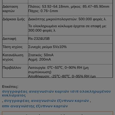
Διάσταση
Πλάτος: 53.92~54.18mm, μήκος: 85.47~85.90mm
καρτών
Πάχος: 0.76~1mm
Διάρκεια ζωής
Διακόπτης μικροϋπολογιστών: 500.000 φορές λ.
Το ολοκληρωμένο κύκλωμα έρχεται σε επαφή με:
300.000 φορές λ.
Διεπαφή
Rs-232&USB
Τάση ισχύος
Συνεχές ρεύμα 5V±10%
Κατανάλωση
Στατικός: 50mA
ισχύος
Αιχμή: 200mA
Περιβάλλον
Λειτουργία: 0℃~50℃, 0~90% RH (μη
συμπύκνωση)
Αποθήκευση: -25℃~80℃, 0~95% RH (μη
συμπύκνωση)
Ετικέττες:
Βάρος
Περίπου 200g
συγγραφέας αναγνωστών καρτών τσιπ ολοκληρωμένου
κυκλώματος
συγγραφέας αναγνωστών έξυπνων καρτών
,
,
emv αναγνώστης έξυπνων καρτών