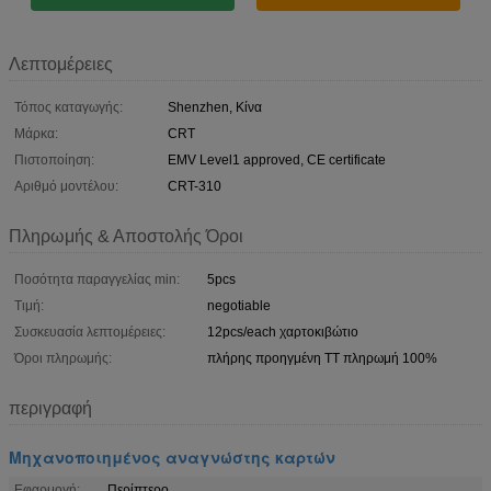
Λεπτομέρειες
Τόπος καταγωγής:
Shenzhen, Κίνα
Μάρκα:
CRT
Πιστοποίηση:
EMV Level1 approved, CE certificate
Αριθμό μοντέλου:
CRT-310
Πληρωμής & Αποστολής Όροι
Ποσότητα παραγγελίας min:
5pcs
Τιμή:
negotiable
Συσκευασία λεπτομέρειες:
12pcs/each χαρτοκιβώτιο
Όροι πληρωμής:
πλήρης προηγμένη TT πληρωμή 100%
περιγραφή
Μηχανοποιημένος αναγνώστης καρτών
Εφαρμογή:
Περίπτερο