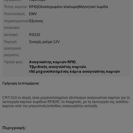
Τύπος καρτών:
RFID|Ολοκληρωμένο κύκλωμα|Μαγνητικό λωρίδα
Πιστοποίηση:
EMV
Χαρακτηριστικό
Έξυπνος
γνώρισμα:
Διεπαφή:
RS232
Παροχή
Συνεχές ρεύμα 12V
ηλεκτρικού
ρεύματος:
Αναγνώστης καρτών RFID
Υψηλό φως:
,
Υβριδικός αναγνώστης καρτών
,
rfid μηχανοποιημένος κάρτα αναγνώστης καρτών
Γρήγορη λεπτομέρεια:
CRT-310 οι σειρές είναι μηχανοποιημένοι εξοπλισμοί αναγνωστών καρτών για τη
λειτουργία καρτών λωρίδων RFID/IC το /magnetic, με τη λειτουργία της εισόδου
καρτών από την μπροστινές/οπίσθιες εισαγωγή/την εκτίναξη.
Περιγραφή: