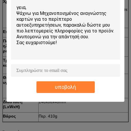
Χρόνος ζωής
Μαγνητικό κεφάλι: 500.000 περάσματα
Η κάρτα ολοκληρωμένου κυκλώματος έρχεται σε
επαφή με: 300.000 περάσματα
Μηχανή: 300.000 περάσματα
Επικοινωνία
RS232 διεπαφή
Παροχή
DC12V±5%
ηλεκτρικού
ρεύματος
Τρέχουσα
Στατικό ρεύμα: 110mA
κατανάλωση
Μέγιστο ρεύμα:
<1>
Θερμοκρασία/
Λειτουργία: 0~50℃/0 ~ 90% RH (μη
υγρασία
συμπύκνωση)
υποβολή
Αποθήκευση: - 20~70℃/0 ~ 90% RH (μη
συμπύκνωση)
Διάσταση
148x86x48mm
(LxWxH)
Βάρος
Περ. 410g