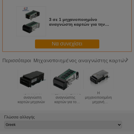
3 σε 1 μηχανοποιημένο
αναγνώστη καρτών για την
κάρτα RFID, συγγραφέας
αναγνωστών καρτών
ολοκληρωμένου κυκλώματος,
Να συνεχίσει
μαγνητική κάρτα που διαβάζεται
Μηχανοποιημένος αναγνώστης καρτών
Περισσότεροι
Τρία σε έναν
Μηχανοποιημένος
Η
Μηχανοπο
αναγνώστη
αναγνώστης
μηχανοποιημένη
αναγνώ
καρτών μηχανών
καρτών για το
μηχανή
καρτών I
περίπτερο
αναγνωστών
RFID μ
αυτοεξυπηρετήσεων
καρτών
διεπαφή 
CHIP/RFID/Magnetic
μαγνητ
Γλώσσα αλλαγής
αποκωδικοποιεί
αναγνώ
τον αναγνώστη
καρτών λ
καρτών